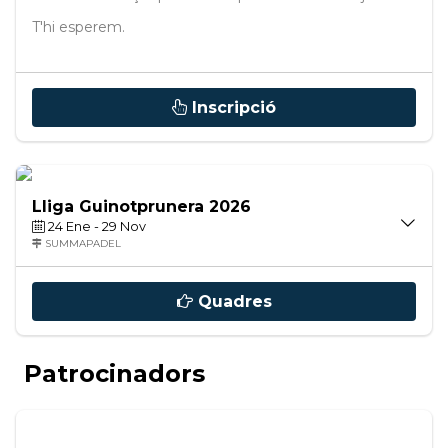
T'hi esperem.
Inscripció
Lliga Guinotprunera 2026
24 Ene - 29 Nov
SUMMAPADEL
15ª Edició de la Lliga Summapadel per Equips.
Obrim inscripcions de la lliga 2026!!
Quadres
Informació Extra...
Patrocinadors